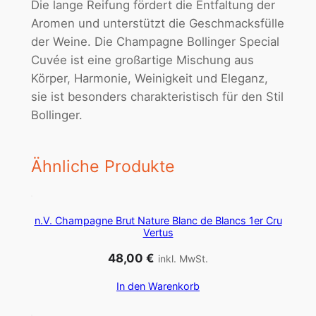
Die lange Reifung fördert die Entfaltung der
c
Aromen und unterstützt die Geschmacksfülle
i
der Weine. Die Champagne Bollinger Special
a
Cuvée ist eine großartige Mischung aus
l
Körper, Harmonie, Weinigkeit und Eleganz,
C
sie ist besonders charakteristisch für den Stil
u
Bollinger.
v
é
e
Ähnliche Produkte
M
e
n
n.V. Champagne Brut Nature Blanc de Blancs 1er Cru
Vertus
g
e
48,00
€
inkl. MwSt.
In den Warenkorb