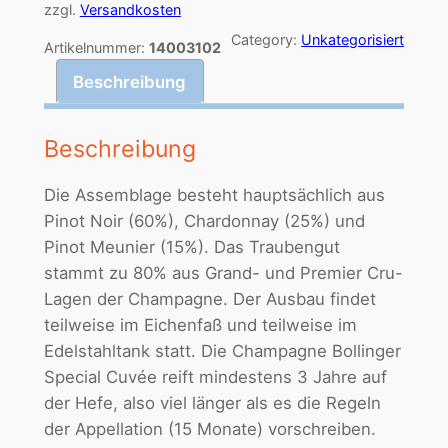
V
zzgl.
Versandkosten
.
Category:
Unkategorisiert
Artikelnummer:
14003102
C
Beschreibung
h
a
m
Beschreibung
p
a
Die Assemblage besteht hauptsächlich aus
g
Pinot Noir (60%), Chardonnay (25%) und
n
Pinot Meunier (15%). Das Traubengut
e
stammt zu 80% aus Grand- und Premier Cru-
B
Lagen der Champagne. Der Ausbau findet
r
teilweise im Eichenfaß und teilweise im
u
Edelstahltank statt. Die Champagne Bollinger
t
Special Cuvée reift mindestens 3 Jahre auf
S
der Hefe, also viel länger als es die Regeln
p
der Appellation (15 Monate) vorschreiben.
e