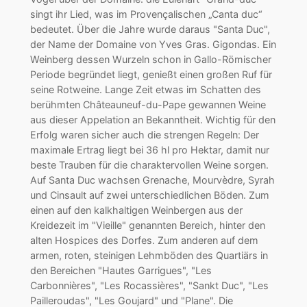
singt ihr Lied, was im Provençalischen „Canta duc“
bedeutet. Über die Jahre wurde daraus "Santa Duc",
der Name der Domaine von Yves Gras. Gigondas. Ein
Weinberg dessen Wurzeln schon in Gallo-Römischer
Periode begründet liegt, genießt einen großen Ruf für
seine Rotweine. Lange Zeit etwas im Schatten des
berühmten Châteauneuf-du-Pape gewannen Weine
aus dieser Appelation an Bekanntheit. Wichtig für den
Erfolg waren sicher auch die strengen Regeln: Der
maximale Ertrag liegt bei 36 hl pro Hektar, damit nur
beste Trauben für die charaktervollen Weine sorgen.
Auf Santa Duc wachsen Grenache, Mourvèdre, Syrah
und Cinsault auf zwei unterschiedlichen Böden. Zum
einen auf den kalkhaltigen Weinbergen aus der
Kreidezeit im "Vieille" genannten Bereich, hinter den
alten Hospices des Dorfes. Zum anderen auf dem
armen, roten, steinigen Lehmböden des Quartiärs in
den Bereichen "Hautes Garrigues", "Les
Carbonnières", "Les Rocassières", "Sankt Duc", "Les
Pailleroudas", "Les Goujard" und "Plane". Die