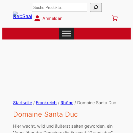
Suchen
Anmelden
Startseite
/
Frankreich
/
Rhône
/ Domaine Santa Duc
Domaine Santa Duc
Hier wacht, wild und äußerst selten geworden, ein
Vogel über der Domaine: die Eulenart "Grand-duc"