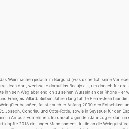
 das Weinmachen jedoch im Burgund (was sicherlich seine Vorliebe f
rre-Jean dort, wechselte darauf ins Beaujolais, um danach für dre
te ihn sein Weg aber endlich zu seinen Wurzeln an der Rhône – er
und François Villard. Sieben Jahren lang führte Pierre-Jean hier die
e Weingüter besaßen, fasste auch er Anfang 2009 den Entschluss un
St. Joseph, Condrieu und Côte-Rôtie, sowie in Seyssuel für den Espr
rin in Ampuis vornehmen. Im darauffolgenden Jahr zog er dann in
rt klopfte 2013 ein junger Mann namens Justin an die Weingutstüre 