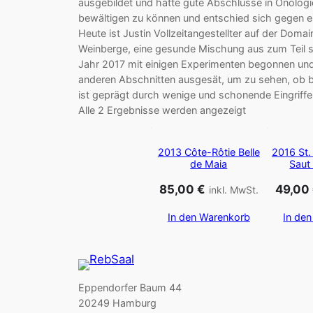
ausgebildet und hatte gute Abschlüsse in Önologie
bewältigen zu können und entschied sich gegen ein
Heute ist Justin Vollzeitangestellter auf der Dom
Weinberge, eine gesunde Mischung aus zum Teil s
Jahr 2017 mit einigen Experimenten begonnen und
anderen Abschnitten ausgesät, um zu sehen, ob be
ist geprägt durch wenige und schonende Eingriffe
Alle 2 Ergebnisse werden angezeigt
2013 Côte-Rôtie Belle
2016 St.
de Maia
Saut
85,00
€
49,00
inkl. MwSt.
In den Warenkorb
In de
Eppendorfer Baum 44
20249 Hamburg