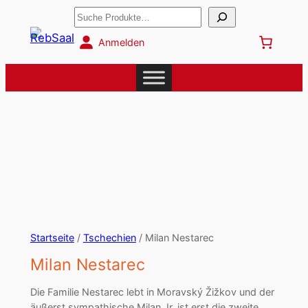
Suchen
Anmelden
Startseite
/
Tschechien
/ Milan Nestarec
Milan Nestarec
Die Familie Nestarec lebt in Moravský Žižkov und der
äußerst sympathische Milan Jr. ist erst die zweite