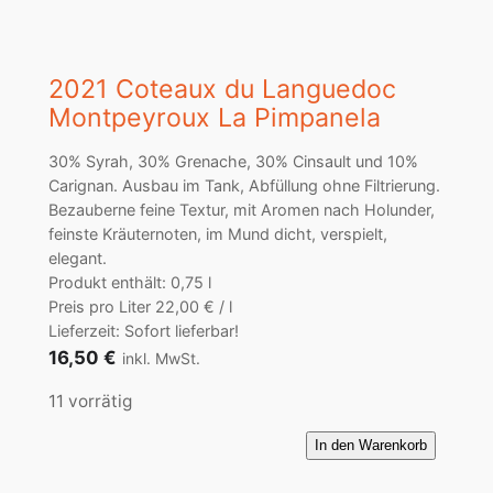
2021 Coteaux du Languedoc
Montpeyroux La Pimpanela
30% Syrah, 30% Grenache, 30% Cinsault und 10%
Carignan. Ausbau im Tank, Abfüllung ohne Filtrierung.
Bezauberne feine Textur, mit Aromen nach Holunder,
feinste Kräuternoten, im Mund dicht, verspielt,
elegant.
Produkt enthält: 0,75
l
Preis pro Liter
22,00
€
/
l
Lieferzeit: Sofort lieferbar!
16,50
€
inkl. MwSt.
11 vorrätig
2
In den Warenkorb
0