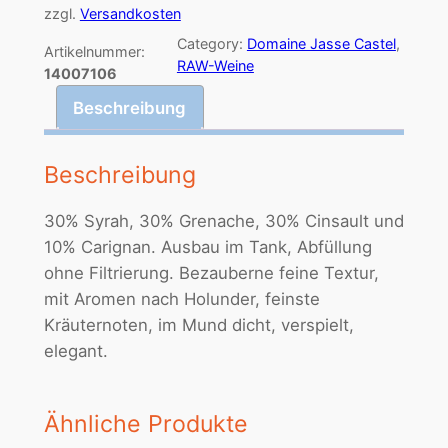
2
zzgl.
Versandkosten
1
Category:
Domaine Jasse Castel
, 
Artikelnummer:
C
RAW-Weine
14007106
o
Beschreibung
t
e
a
Beschreibung
u
x
30% Syrah, 30% Grenache, 30% Cinsault und
d
10% Carignan. Ausbau im Tank, Abfüllung
u
ohne Filtrierung. Bezauberne feine Textur,
L
mit Aromen nach Holunder, feinste
a
Kräuternoten, im Mund dicht, verspielt,
n
elegant.
g
u
Ähnliche Produkte
e