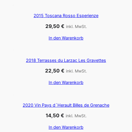
d
o
c
2015 Toscana Rosso Esperienze
M
29,50
€
inkl. MwSt.
o
In den Warenkorb
n
t
p
2018 Terrasses du Larzac Les Gravettes
e
y
22,50
€
inkl. MwSt.
r
In den Warenkorb
o
u
x
2020 Vin Pays d´Herault Billes de Grenache
L
a
14,50
€
inkl. MwSt.
P
In den Warenkorb
i