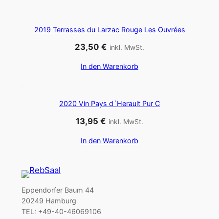
m
p
2019 Terrasses du Larzac Rouge Les Ouvrées
a
23,50
€
inkl. MwSt.
n
e
In den Warenkorb
l
a
M
2020 Vin Pays d´Herault Pur C
e
13,95
€
inkl. MwSt.
n
g
In den Warenkorb
e
Eppendorfer Baum 44
20249 Hamburg
TEL: +49-40-46069106