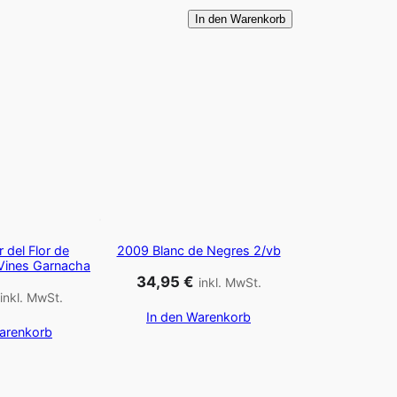
2
In den Warenkorb
0
1
7
L
a
F
l
o
r
d
 del Flor de
2009 Blanc de Negres 2/vb
Vines Garnacha
e
34,95
€
inkl. MwSt.
l
inkl. MwSt.
In den Warenkorb
F
arenkorb
l
o
r