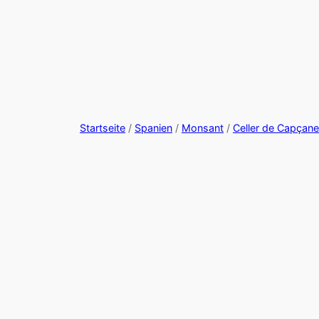
Startseite
/
Spanien
/
Monsant
/
Celler de Capçan